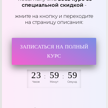
специальной скидко
й
-
жмите на кнопку и переходите
на страницу описания:
ЗАПИСАТЬСЯ НА ПОЛНЫЙ
КУРС
2
3
5
9
5
9
:
:
Часов
Минут
Секунд