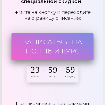
специальной скидко
й
-
жмите на кнопку и переходите
на страницу описания:
ЗАПИСАТЬСЯ НА
ПОЛНЫЙ КУРС
2
3
5
9
5
9
:
:
Часов
Минут
Секунд
Познакомьтесь с программами