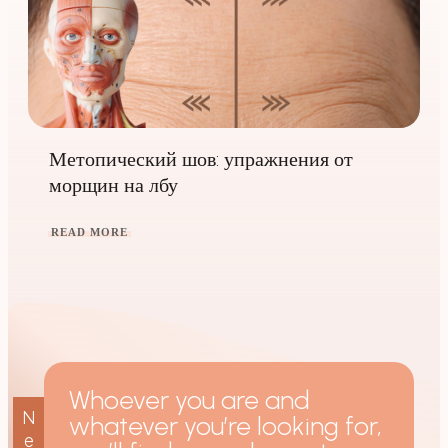
Метопический шов: упражнения от
морщин на лбу
READ MORE
Whoever you are and
N
whatever you’re looking for,
e