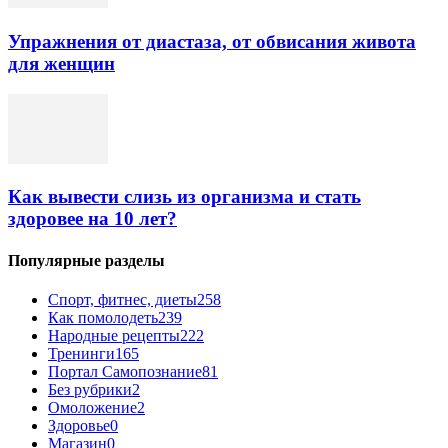
Упражнения от диастаза, от обвисания живота
для женщин
Как вывести слизь из организма и стать
здоровее на 10 лет?
Популярные разделы
Спорт, фитнес, диеты
258
Как помолодеть
239
Народные рецепты
222
Тренинги
165
Портал Самопознание
81
Без рубрики
2
Омоложение
2
Здоровье
0
Магазин
0