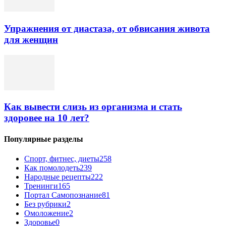
Упражнения от диастаза, от обвисания живота
для женщин
Как вывести слизь из организма и стать
здоровее на 10 лет?
Популярные разделы
Спорт, фитнес, диеты
258
Как помолодеть
239
Народные рецепты
222
Тренинги
165
Портал Самопознание
81
Без рубрики
2
Омоложение
2
Здоровье
0