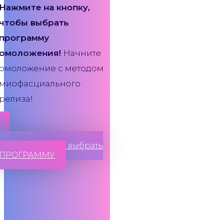
Нажмите на кнопку,
чтобы выбрать
программу
омоложения!
Начните
омоложение с методом
миофасциального
релиза!
Нажмите, чтобы выбрать
ПРОГРАММУ