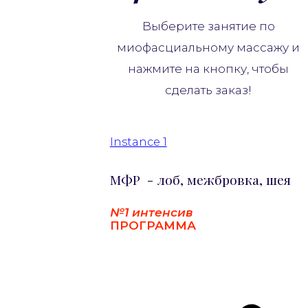
Выберите занятие по
миофасциальному массажу и
нажмите на кнопку, чтобы
сделать заказ!
Наталья
Никонова
Instance 1
Участница
МФР - лоб, межбровка, шея
проектов
Инны
№1 интенсив
Нефедовской
ПРОГРАММА