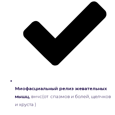
Миофасциальный релиз жевательных
мышц,
внчс(от спазмов и болей, щелчков
и хруста )