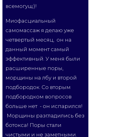
всемогущ:)!
Миофасциальный
самомассаж я делаю уже
четвертый месяц, он на
данный момент самый
эффективный.
У меня были
расширенные поры,
морщины на лбу и второй
подбородок. Со вторым
подбородком вопросов
больше нет - он испарился!
Морщины разгладились без
ботокса! Поры стали
чистыми и не заметными.