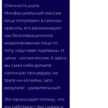
Отечность ушла.
Миофасциальный массаж
лица популярен в салонах
красоты, его рекламируют
как безоперационное
моделирование лица по
типу «круговая подтяжка». И
цены - космические. А здесь
вы сами себе делаете
салонную процедуру, не
тратя ни копейки, зато
результат - удивительный!
Это происходит потому, что
мы работаем с фасциями и