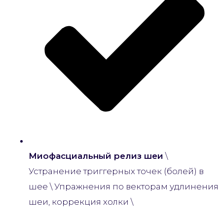
Миофасциальный релиз шеи
\
Устранение триггерных точек (болей) в
шее \ Упражнения по векторам удлинения
шеи, коррекция холки \