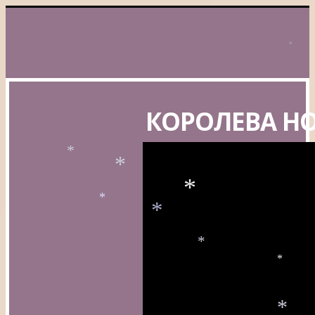
*
КОРОЛЕВА Н
*
*
*
*
*
*
*