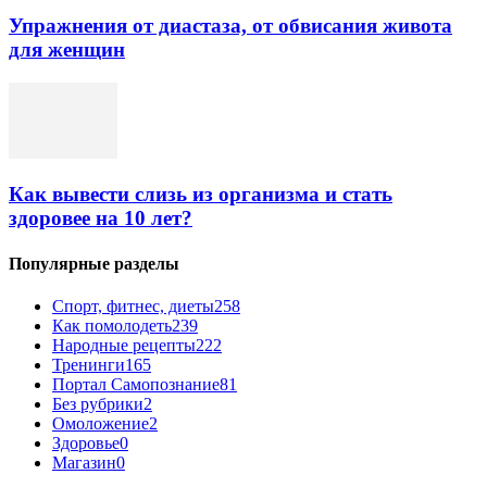
Упражнения от диастаза, от обвисания живота
для женщин
Как вывести слизь из организма и стать
здоровее на 10 лет?
Популярные разделы
Спорт, фитнес, диеты
258
Как помолодеть
239
Народные рецепты
222
Тренинги
165
Портал Самопознание
81
Без рубрики
2
Омоложение
2
Здоровье
0
Магазин
0