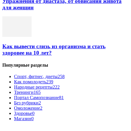
Упражнения от диастаза, от обвисания живота
для женщин
Как вывести слизь из организма и стать
здоровее на 10 лет?
Популярные разделы
Спорт, фитнес, диеты
258
Как помолодеть
239
Народные рецепты
222
Тренинги
165
Портал Самопознание
81
Без рубрики
2
Омоложение
2
Здоровье
0
Магазин
0