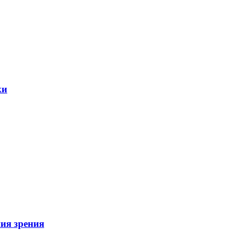
ки
ия зрения