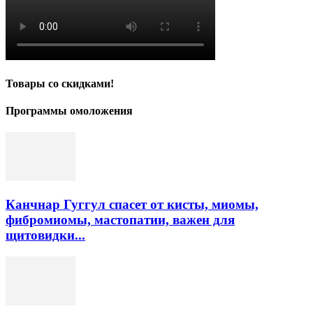
Товары со скидками!
Программы омоложения
Канчнар Гуггул спасет от кисты, миомы,
фибромиомы, мастопатии, важен для
щитовидки...