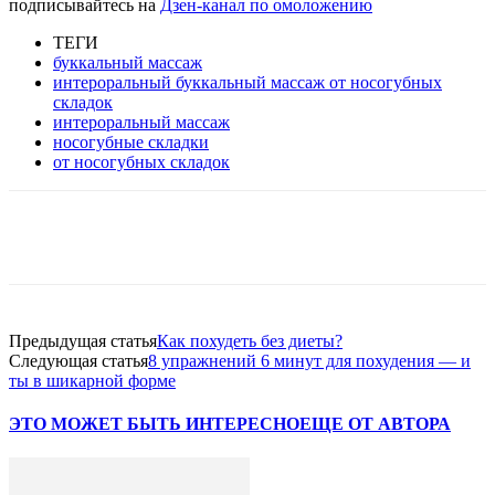
подписывайтесь на
Дзен-канал по омоложению
ТЕГИ
буккальный массаж
интероральный буккальный массаж от носогубных
складок
интероральный массаж
носогубные складки
от носогубных складок
VK
Twitter
Pinterest
Telegram
Предыдущая статья
Как похудеть без диеты?
Следующая статья
8 упражнений 6 минут для похудения — и
ты в шикарной форме
ЭТО МОЖЕТ БЫТЬ ИНТЕРЕСНО
ЕЩЕ ОТ АВТОРА