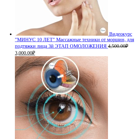
Видеокурс
"МИНУС 10 ЛЕТ" Массажные техники от морщин, для
подтяжки лица 3й ЭТАП ОМОЛОЖЕНИЯ
4,500.00
₽
Первоначальная
Текущая
3,000.00
₽
цена
цена:
составляла
3,000.00₽.
4,500.00₽.