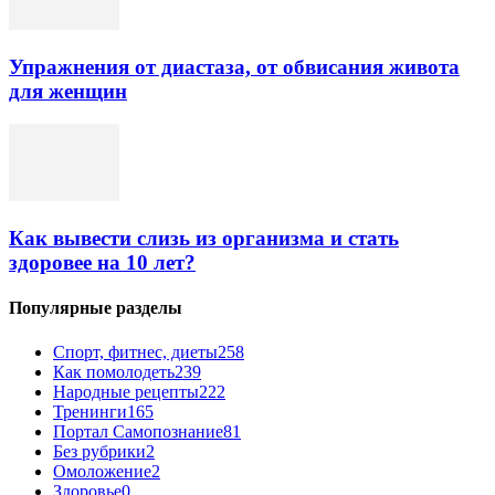
Упражнения от диастаза, от обвисания живота
для женщин
Как вывести слизь из организма и стать
здоровее на 10 лет?
Популярные разделы
Спорт, фитнес, диеты
258
Как помолодеть
239
Народные рецепты
222
Тренинги
165
Портал Самопознание
81
Без рубрики
2
Омоложение
2
Здоровье
0