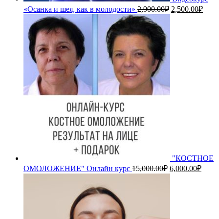
Первоначальн
Теку
«Осанка и шея, как в молодости»
2,900.00
₽
2,500.00
₽
цена
цена
составляла
2,50
2,900.00₽.
"КОСТНОЕ
Первоначальн
Теку
ОМОЛОЖЕНИЕ" Онлайн курс
15,000.00
₽
6,000.00
₽
цена
цена:
составляла
6,000
15,000.00₽.