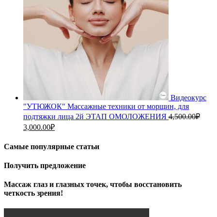
Видеокурс
"УТЮЖОК" Массажные техники от морщин, для
подтяжки лица 2й ЭТАП ОМОЛОЖЕНИЯ
4,500.00
₽
Первоначальная
Текущая
3,000.00
₽
цена
цена:
составляла
3,000.00₽.
Самые популярные статьи
4,500.00₽.
Получить предложение
Массаж глаз и глазных точек, чтобы восстановить
четкость зрения!