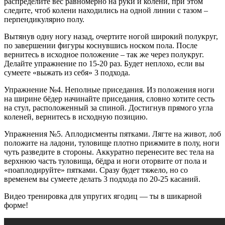
распределите вес равномерно на руки и колени, при этом
следите, чтоб колени находились на одной линии с тазом –
перпендикулярно полу.
Вытянув одну ногу назад, очертите ногой широкий полукруг,
по завершении фигуры коснувшись носком пола. После
вернитесь в исходное положение – так же через полукруг.
Делайте упражнение по 15-20 раз. Будет неплохо, если вы
сумеете «выжать из себя» 3 подхода.
Упражнение №4. Неполные приседания. Из положения ноги
на ширине бёдер начинайте приседания, словно хотите сесть
на стул, расположенный за спиной. Достигнув прямого угла
коленей, вернитесь в исходную позицию.
Упражнения №5. Аплодисменты пятками. Лягте на живот, лоб
положите на ладони, туловище плотно прижмите в полу, ноги
чуть разведите в стороны. Аккуратно перенесите вес тела на
верхнюю часть туловища, бёдра и ноги оторвите от пола и
«поаплодируйте» пятками. Сразу будет тяжело, но со
временем вы сумеете делать 3 подхода по 20-25 касаний.
Видео тренировка для упругих ягодиц — ты в шикарной
форме!