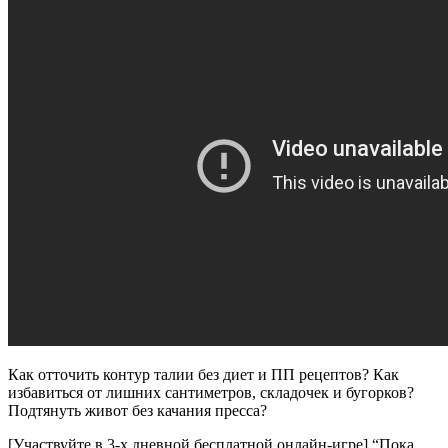
Как отточить контур талии без диет и ПП рецептов? Как
избавиться от лишних сантиметров, складочек и бугорков?
Подтянуть живот без качания пресса?
[Участвуйте в 3-х дневной бесплатной онлайн-игре] “Пока,