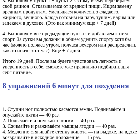
3. Выполняем пункт 1 + пункт 2 к этому всему перебираем
свой рацион. Отказываемся от вредной пищи. Ищем замену
вредным продуктам. Уменьшаем количество сладкого,
жирного, мучного. Блюда готовим на пару, тушим, варим или
запекаем в духовке. (Это как минимум еще + 7 дней)
4. Выполняем все предыдущие пункты и добавляем к ним
спорт. За сутки вы должны в общем уделить спорту хотя бы
час (можно полчаса утром, полчаса вечером или распределить
как-то иначе этот час). Еще + 7 дней.
Итого 19 дней. После вы будете чувствовать легкость и
уверенность в себе, сможете уже правильно подбирать для
себя питание.
8 упражнений 6 минут для похудения
1. Ступни ног полностью касаются земли. Поднимайте и
опускайте пятки — 40 раз.
2. Подымайте и опускайте носки — 40 раз.
3. Сжимайте и разжимайте мышцы ягодиц — 40 раз.
4. Медленно стягивайте стенку живота — на выдохе, на вдохе
возвращайте в исходное положение — 15 раз.