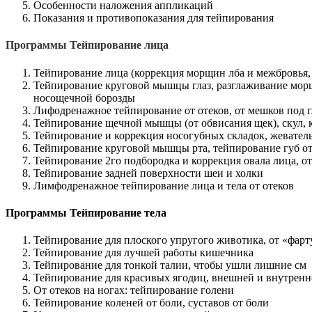
Особенности наложения аппликаций
Показания и противопоказания для тейпирования
Программы Тейпирование лица
Тейпирование лица (коррекция морщин лба и межбровья,
Тейпирование круговой мышцы глаз, разглаживание морщи
носощечной борозды
Лифодренажное тейпирование от отеков, от мешков под 
Тейпирование щечной мышцы (от обвисания щек), скул, 
Тейпирование и коррекция носогубных складок, жевате
Тейпирование круговой мышцы рта, тейпирование губ от
Тейпирование 2го подбородка и коррекция овала лица, о
Тейпирование задней поверхности шеи и холки
Лимфодренажное тейпирование лица и тела от отеков
Программы Тейпирование тела
Тейпирование для плоского упругого животика, от «фарт
Тейпирование для лучшей работы кишечника
Тейпирование для тонкой талии, чтобы ушли лишние см
Тейпирование для красивых ягодиц, внешней и внутренн
От отеков на ногах: тейпирование голени
Тейпирование коленей от боли, суставов от боли