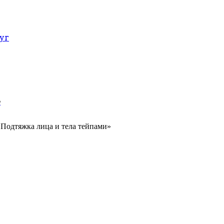
уг
е
Подтяжка лица и тела тейпами»