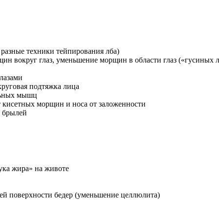
 разные техники тейпирования лба)
н вокруг глаз, уменьшение морщин в области глаз («гусиных л
глазами
круговая подтяжка лица
льных мышц
 кисетных морщин и носа от заложенности
т брылей
ука жира» на животе
ей поверхности бедер (уменьшение целлюлита)