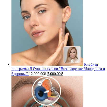
Клубная
программа 5 Онлайн курсов "Возвращение Молодости и
Первоначальная
Текущая
Здоровья"
12,000.00
₽
5,000.00
₽
цена
цена:
составляла
5,000.00₽.
12,000.00₽.