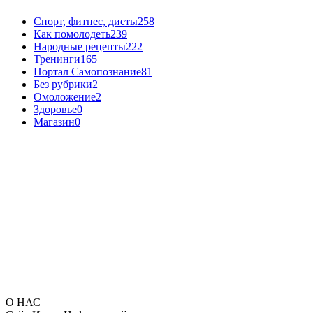
Спорт, фитнес, диеты
258
Как помолодеть
239
Народные рецепты
222
Тренинги
165
Портал Самопознание
81
Без рубрики
2
Омоложение
2
Здоровье
0
Магазин
0
О НАС