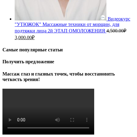
Видеокурс
"УТЮЖОК" Массажные техники от морщин, для
подтяжки лица 2й ЭТАП ОМОЛОЖЕНИЯ
4,500.00
₽
Первоначальная
Текущая
3,000.00
₽
цена
цена:
составляла
3,000.00₽.
Самые популярные статьи
4,500.00₽.
Получить предложение
Массаж глаз и глазных точек, чтобы восстановить
четкость зрения!