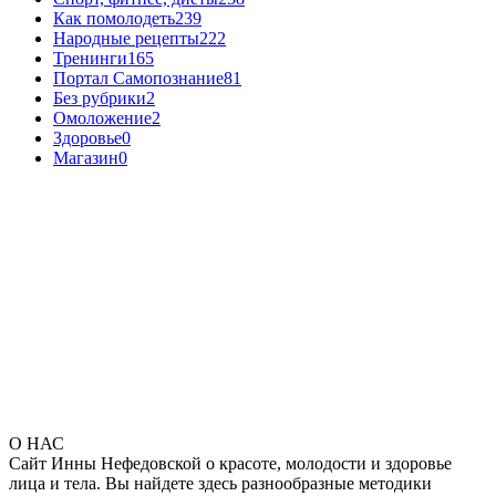
Как помолодеть
239
Народные рецепты
222
Тренинги
165
Портал Самопознание
81
Без рубрики
2
Омоложение
2
Здоровье
0
Магазин
0
О НАС
Сайт Инны Нефедовской о красоте, молодости и здоровье
лица и тела. Вы найдете здесь разнообразные методики