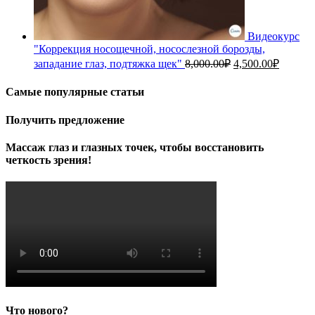
Видеокурс
"Коррекция носощечной, носослезной борозды,
Первоначальная
Текуща
западание глаз, подтяжка щек"
8,000.00
₽
4,500.00
₽
цена
цена:
составляла
4,500.0
Самые популярные статьи
8,000.00₽.
Получить предложение
Массаж глаз и глазных точек, чтобы восстановить
четкость зрения!
Что нового?