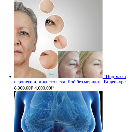
"Подтяжка
верхнего и нижнего века. Лоб без морщин" Видеокурс
Первоначальная
Текущая
8,000.00
₽
4,000.00
₽
цена
цена:
составляла
4,000.00₽.
8,000.00₽.