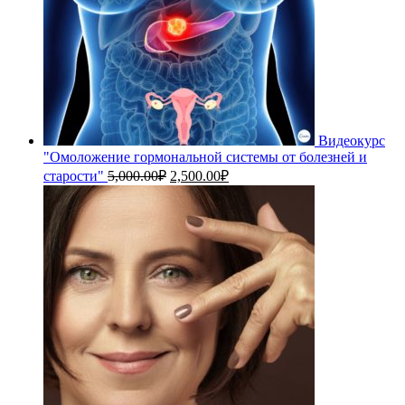
Видеокурс
"Омоложение гормональной системы от болезней и
Первоначальная
Текущая
старости"
5,000.00
₽
2,500.00
₽
цена
цена:
составляла
2,500.00₽.
5,000.00₽.