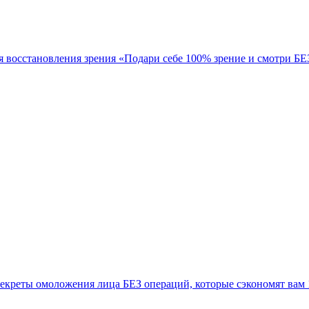
я восстановления зрения «Подари себе 100% зрение и смотри 
екреты омоложения лица БЕЗ операций, которые сэкономят вам 1