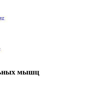
уг
е
льных мышц