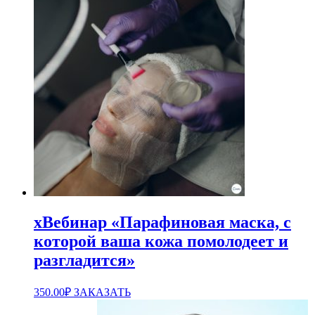
хВебинар «Парафиновая маска, с
которой ваша кожа помолодеет и
разгладится»
350.00
₽
ЗАКАЗАТЬ