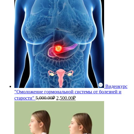
составляла
2,500.00₽.
3,500.00₽.
Видеокурс
"Омоложение гормональной системы от болезней и
Первоначальная
Текущая
старости"
5,000.00
₽
2,500.00
₽
цена
цена:
составляла
2,500.00₽.
5,000.00₽.