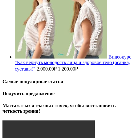
Видеокурс
"Как вернуть молодость лица и здоровое тело (осанка,
Первоначальная
Текущая
суставы)"
2,000.00
₽
1,200.00
₽
цена
цена:
составляла
1,200.00₽.
Самые популярные статьи
2,000.00₽.
Получить предложение
Массаж глаз и глазных точек, чтобы восстановить
четкость зрения!