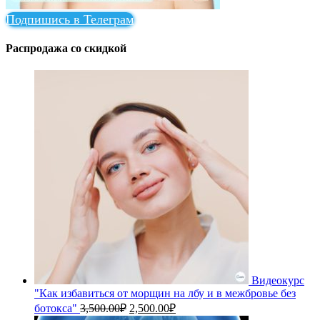
Подпишись в Телеграм
Распродажа со скидкой
Видеокурс
"Как избавиться от морщин на лбу и в межбровье без
Первоначальная
Текущая
ботокса"
3,500.00
₽
2,500.00
₽
цена
цена: