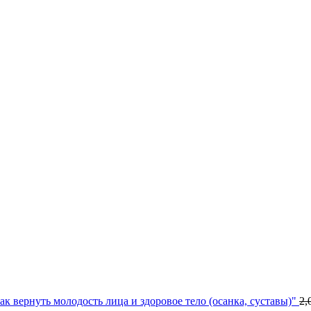
к вернуть молодость лица и здоровое тело (осанка, суставы)"
2,