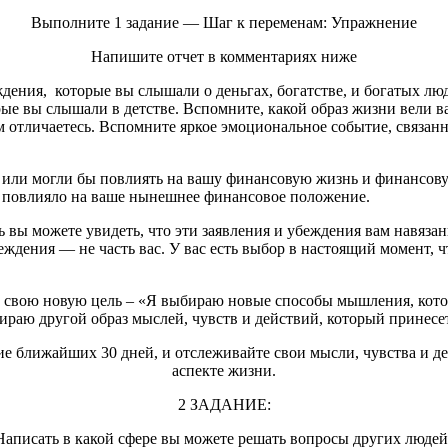
Выполните 1 задание — Шаг к переменам: Упражнение
Напишите отчет в комментариях ниже
дения, которые вы слышали о деньгах, богатстве, и богатых лю
орые вы слышали в детстве. Вспомните, какой образ жизни вели
 отличаетесь. Вспомните яркое эмоциональное событие, связанно
и или могли бы повлиять на вашу финансовую жизнь и финансову
 повлияло на ваше нынешнее финансовое положение.
 вы можете увидеть, что эти заявления и убеждения вам навяза
дения — не часть вас. У вас есть выбор в настоящий момент, чт
ух свою новую цель – «Я выбираю новые способы мышления, кото
раю другой образ мыслей, чувств и действий, который принесет
ие ближайших 30 дней, и отслеживайте свои мысли, чувства и д
аспекте жизни.
2 ЗАДАНИЕ:
Написать в какой сфере вы можете решать вопросы других людей