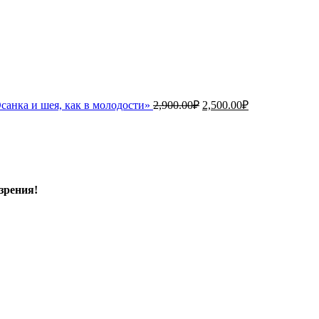
санка и шея, как в молодости»
2,900.00
₽
2,500.00
₽
зрения!