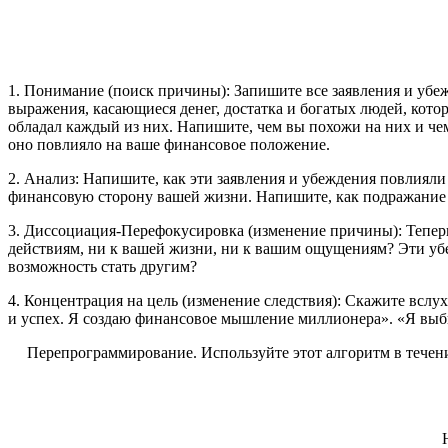
1. Понимание (поиск причины): Запишите все заявления и убеж
выражения, касающиеся денег, достатка и богатых людей, кот
обладал каждый из них. Напишите, чем вы похожи на них и чем
оно повлияло на ваше финансовое положение.
2. Анализ: Напишите, как эти заявления и убеждения повлиял
финансовую сторону вашей жизни. Напишите, как подражание
3. Диссоциация-Перефокусировка (изменение причины): Теперь
действиям, ни к вашей жизни, ни к вашим ощущениям? Эти убеж
возможность стать другим?
4. Концентрация на цель (изменение следствия): Скажите всл
и успех. Я создаю финансовое мышление миллионера». «Я выби
Перепрограммирование. Используйте этот алгоритм в течен