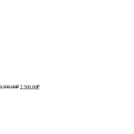
Первоначальная
Текущая
цена
цена:
составляла
2,500.00₽.
3,500.00₽.
3,500.00
₽
2,500.00
₽