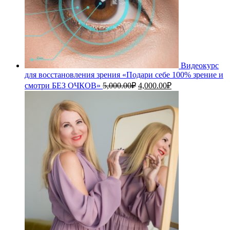
Видеокурс
для восстановления зрения «Подари себе 100% зрение и
Первоначальная
Текущая
смотри БЕЗ ОЧКОВ»
5,000.00
₽
4,000.00
₽
цена
цена:
составляла
4,000.00₽.
5,000.00₽.