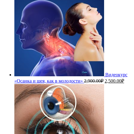
Видеокурс
Первоначальн
Теку
«Осанка и шея, как в молодости»
2,900.00
₽
2,500.00
₽
цена
цена
составляла
2,50
2,900.00₽.