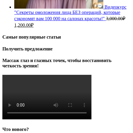
Видеокурс
"Секреты омоложения лица БЕЗ операций, которые
сэкономят вам 100 000 на салонах красоты!"
3,000.00
₽
Первоначальная
Текущая
1,200.00
₽
цена
цена:
составляла
1,200.00₽.
Самые популярные статьи
3,000.00₽.
Получить предложение
Массаж глаз и глазных точек, чтобы восстановить
четкость зрения!
Что нового?