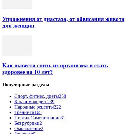
Упражнения от диастаза, от обвисания живота
для женщин
Как вывести слизь из организма и стать
здоровее на 10 лет?
Популярные разделы
Спорт, фитнес, диеты
258
Как помолодеть
239
Народные рецепты
222
Тренинги
165
Портал Самопознание
81
Без рубрики
2
Омоложение
2
Здоровье
0