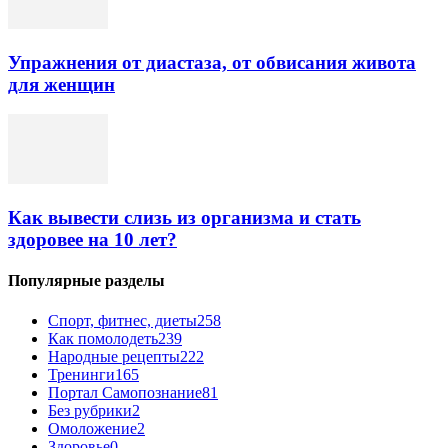
Упражнения от диастаза, от обвисания живота
для женщин
Как вывести слизь из организма и стать
здоровее на 10 лет?
Популярные разделы
Спорт, фитнес, диеты
258
Как помолодеть
239
Народные рецепты
222
Тренинги
165
Портал Самопознание
81
Без рубрики
2
Омоложение
2
Здоровье
0