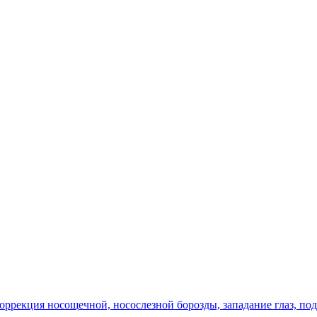
оррекция носощечной, носослезной борозды, западание глаз, по