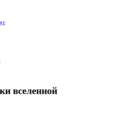
уг
е
аки вселенной