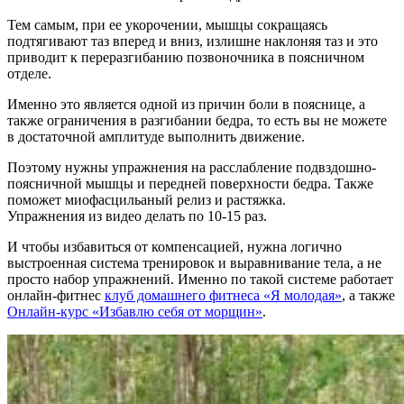
Тем самым, при ее укорочении, мышцы сокращаясь
подтягивают таз вперед и вниз, излишне наклоняя таз и это
приводит к переразгибанию позвоночника в поясничном
отделе.
Именно это является одной из причин боли в пояснице, а
также ограничения в разгибании бедра, то есть вы не можете
в достаточной амплитуде выполнить движение.
Поэтому нужны упражнения на расслабление подвздошно-
поясничной мышцы и передней поверхности бедра. Также
поможет миофасцильаный релиз и растяжка.
Упражнения из видео делать по 10-15 раз.
И чтобы избавиться от компенсацией, нужна логично
выстроенная система тренировок и выравнивание тела, а не
просто набор упражнений. Именно по такой системе работает
онлайн-фитнес
клуб домашнего фитнеса «Я молодая»
, а также
Онлайн-курс «Избавлю себя от морщин»
.