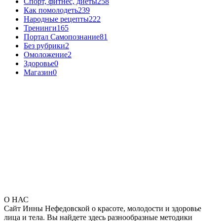
Спорт, фитнес, диеты
258
Как помолодеть
239
Народные рецепты
222
Тренинги
165
Портал Самопознание
81
Без рубрики
2
Омоложение
2
Здоровье
0
Магазин
0
О НАС
Сайт Инны Нефедовской о красоте, молодости и здоровье
лица и тела. Вы найдете здесь разнообразные методики