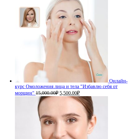
Онлайн-
курс Омоложения лица и тела "Избавлю себя от
Первоначальная
Текущая
морщин"
15,000.00
₽
5,500.00
₽
цена
цена:
составляла
5,500.00₽.
15,000.00₽.