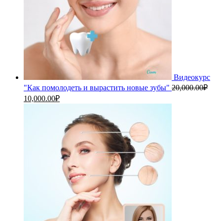
Видеокурс
"Как помолодеть и вырастить новые зубы"
20,000.00
₽
Первоначальная
Текущая
10,000.00
₽
цена
цена:
составляла
10,000.00₽.
20,000.00₽.