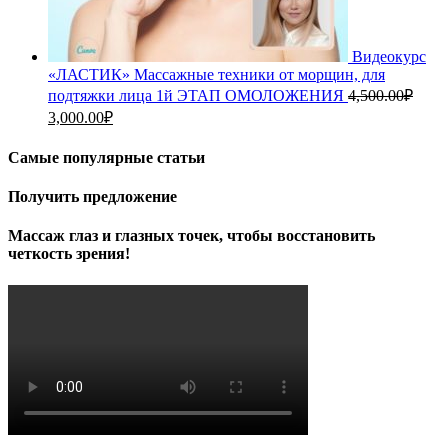
Видеокурс
«ЛАСТИК» Массажные техники от морщин, для
подтяжки лица 1й ЭТАП ОМОЛОЖЕНИЯ
4,500.00
₽
Первоначальная
Текущая
3,000.00
₽
цена
цена:
составляла
3,000.00₽.
Самые популярные статьи
4,500.00₽.
Получить предложение
Массаж глаз и глазных точек, чтобы восстановить
четкость зрения!