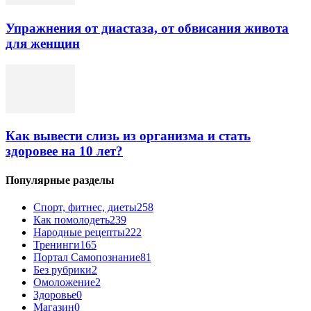
Упражнения от диастаза, от обвисания живота
для женщин
Как вывести слизь из организма и стать
здоровее на 10 лет?
Популярные разделы
Спорт, фитнес, диеты
258
Как помолодеть
239
Народные рецепты
222
Тренинги
165
Портал Самопознание
81
Без рубрики
2
Омоложение
2
Здоровье
0
Магазин
0