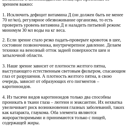
зрением важно:
⠀
1. Исключить дефицит витамина Д (он должен быть не менее
70 нг/мл), регулярное обезвоживание организма, то есть
проверить уровень витамина Д и наладить питьевой режим:
минимум 30 мл воды на кг веса.
2. Если зрение стало резко падать-проверьте кровоток в шее,
состояние позвоночника, внутричерепное давление. Делаем
техники на венозный отток задней поверхности шеи и
затылочной области.
⠀
3. Наше зрение зависит от плотности желтого пятна,
выступающего естественным световым фильтром, спасающим
глаз от разрушения. А плотность желтого пятна, в свою
очередь, зависит от образующих его пигментов –
каротиноидов.
⠀
4. Из тысячи видов каротиноидов только два способны
проникать в ткани глаза – лютеин и зеаксантин. Их нехватка
увеличивает риск возникновения глазных заболеваний, таких
как катаракта, глаукома. Оба элемента являются
жирорастворимыми и принимаются только с пищей,
содержащей жиры.