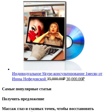
составляла
1,000.00₽.
2,000.00₽.
Индивидуальное Skype-консультирование 1месяц от
Первоначальная
Текущая
Инны Нефедовской
35,000.00
₽
30,000.00
₽
цена
цена:
составляла
30,000.00₽.
Самые популярные статьи
35,000.00₽.
Получить предложение
Массаж глаз и глазных точек, чтобы восстановить