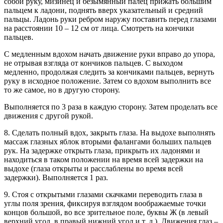
собой руку, мизинец и безымянный палец прижать большим
пальцем к ладони, поднять вверх указательный и средний
пальцы. Ладонь руки ребром наружу поставить перед глазами
на расстоянии 10 – 12 см от лица. Смотреть на кончики
пальцев.
С медленным вдохом начать движение руки вправо до упора,
не отрывая взгляда от кончиков пальцев. С выходом
медленно, продолжая следить за кончиками пальцев, вернуть
руку в исходное положение. Затем со вдохом выполнить все
то же самое, но в другую сторону.
Выполняется по 3 раза в каждую сторону. Затем проделать все
движения с другой рукой.
8. Сделать полный вдох, закрыть глаза. На выдохе выполнять
массаж глазных яблок вторыми фалангами больших пальцев
рук. На задержке открыть глаза, прикрыть их ладонями и
находиться в таком положении на время всей задержки на
выдохе (глаза открыты и расслаблены во время всей
задержки). Выполняется 1 раз.
9. Стоя с открытыми глазами скачками переводить глаза в
углы поля зрения, фиксируя взглядом воображаемые точки
концов большой, во все зрительное поле, буквы Ж (в левый
верхний угол, в правый нижний угол и т. д.). Движения глаз –