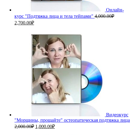
Онлайн-
курс "Подтяжка лица и тела тейпами"
4,000.00
₽
Первоначальная
Текущая
2,700.00
₽
цена
цена:
составляла
2,700.00₽.
4,000.00₽.
Видеокурс
"Морщины, прощайте" остеопатическая подтяжка лица
Первоначальная
Текущая
2,000.00
₽
1,000.00
₽
цена
цена: