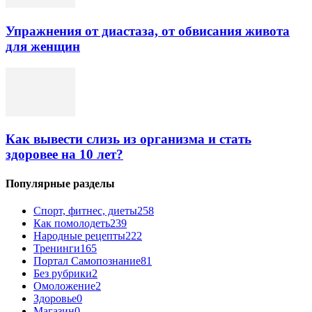
Упражнения от диастаза, от обвисания живота
для женщин
Как вывести слизь из организма и стать
здоровее на 10 лет?
Популярные разделы
Спорт, фитнес, диеты
258
Как помолодеть
239
Народные рецепты
222
Тренинги
165
Портал Самопознание
81
Без рубрики
2
Омоложение
2
Здоровье
0
Магазин
0