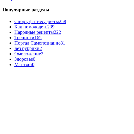
Популярные разделы
Спорт, фитнес, диеты
258
Как помолодеть
239
Народные рецепты
222
Тренинги
165
Портал Самопознание
81
Без рубрики
2
Омоложение
2
Здоровье
0
Магазин
0