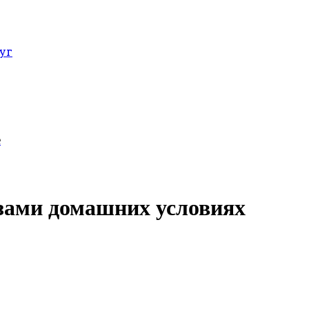
уг
е
азами домашних условиях