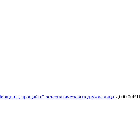
орщины, прощайте" остеопатическая подтяжка лица
2,000.00
₽
П