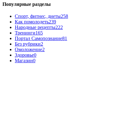
Популярные разделы
Спорт, фитнес, диеты
258
Как помолодеть
239
Народные рецепты
222
Тренинги
165
Портал Самопознание
81
Без рубрики
2
Омоложение
2
Здоровье
0
Магазин
0