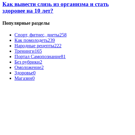
Как вывести слизь из организма и стать
здоровее на 10 лет?
Популярные разделы
Спорт, фитнес, диеты
258
Как помолодеть
239
Народные рецепты
222
Тренинги
165
Портал Самопознание
81
Без рубрики
2
Омоложение
2
Здоровье
0
Магазин
0