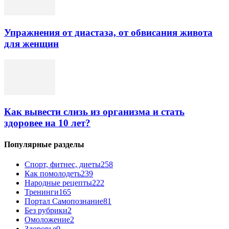
Упражнения от диастаза, от обвисания живота
для женщин
Как вывести слизь из организма и стать
здоровее на 10 лет?
Популярные разделы
Спорт, фитнес, диеты
258
Как помолодеть
239
Народные рецепты
222
Тренинги
165
Портал Самопознание
81
Без рубрики
2
Омоложение
2
Здоровье
0