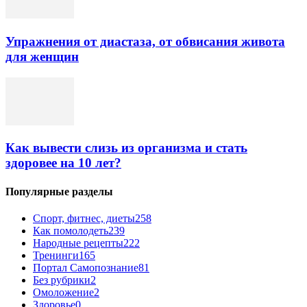
Упражнения от диастаза, от обвисания живота
для женщин
Как вывести слизь из организма и стать
здоровее на 10 лет?
Популярные разделы
Спорт, фитнес, диеты
258
Как помолодеть
239
Народные рецепты
222
Тренинги
165
Портал Самопознание
81
Без рубрики
2
Омоложение
2
Здоровье
0