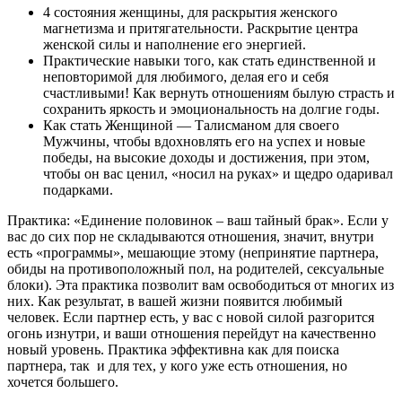
4 состояния женщины, для раскрытия женского
магнетизма и притягательности. Раскрытие центра
женской силы и наполнение его энергией.
Практические навыки того, как стать единственной и
неповторимой для любимого, делая его и себя
счастливыми! Как вернуть отношениям былую страсть и
сохранить яркость и эмоциональность на долгие годы.
Как стать Женщиной — Талисманом для своего
Мужчины, чтобы вдохновлять его на успех и новые
победы, на высокие доходы и достижения, при этом,
чтобы он вас ценил, «носил на руках» и щедро одаривал
подарками.
Практика: «Единение половинок – ваш тайный брак». Если у
вас до сих пор не складываются отношения, значит, внутри
есть «программы», мешающие этому (непринятие партнера,
обиды на противоположный пол, на родителей, сексуальные
блоки). Эта практика позволит вам освободиться от многих из
них. Как результат, в вашей жизни появится любимый
человек. Если партнер есть, у вас с новой силой разгорится
огонь изнутри, и ваши отношения перейдут на качественно
новый уровень. Практика эффективна как для поиска
партнера, так и для тех, у кого уже есть отношения, но
хочется большего.