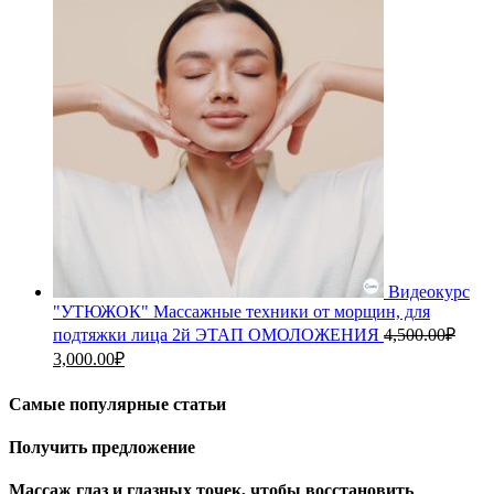
4,500.00₽.
Видеокурс
"УТЮЖОК" Массажные техники от морщин, для
подтяжки лица 2й ЭТАП ОМОЛОЖЕНИЯ
4,500.00
₽
Первоначальная
Текущая
3,000.00
₽
цена
цена:
составляла
3,000.00₽.
Самые популярные статьи
4,500.00₽.
Получить предложение
Массаж глаз и глазных точек, чтобы восстановить