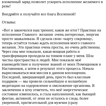
вложенный заряд позволит ускорить исполнение желаемого в
разы!
Внедряйте и получайте все блага Вселенной!
Отзывы:
«Вот и закончился наш тренинг, каков же итог? Практики на
исполнение Главного желания очень интересные, энергия
просто зашкаливала. Я сделала свою «карту сокровищ»,
теперь остаётся только ждать исполнения моего главного
желания. Эти практики очень просты, но очень действенны.
Через сны мне показали, какая мощная работа и
трансформация проходила на тонком плане у меня. Шла
чистка пространства и людей. Мне показали моё
взаимодействие и получение знаний от моих Помощников и
Наставников, а затем и результат этого процесса. Начала
вырисовываться моя миссия в данном воплощении.
Последний, завершающий день, просто был классным
подарком — мы провели сильнейшую и волшебную
медитацию на оздоровление и омоложение организма. В
заключении я хочу отметить, что моё энергетическое
состояние изменилось, я стала наполненной, как бьющий
фонтан, активной, от лени не осталось и следа, более
уверенной, притягательной для мужчин (сразу