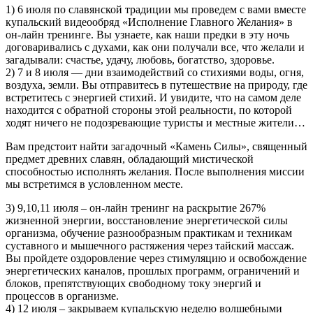
1) 6 июля по славянской традиции мы проведем с вами вместе
купальский видеообряд «Исполнение Главного Желания» в
он-лайн тренинге. Вы узнаете, как наши предки в эту ночь
договаривались с духами, как они получали все, что желали и
загадывали: счастье, удачу, любовь, богатство, здоровье.
2) 7 и 8 июля — дни взаимодействий со стихиями воды, огня,
воздуха, земли. Вы отправитесь в путешествие на природу, где
встретитесь с энергией стихий. И увидите, что на самом деле
находится с обратной стороны этой реальности, по которой
ходят ничего не подозревающие туристы и местные жители…
Вам предстоит найти загадочный «Камень Силы», священный
предмет древних славян, обладающий мистической
способностью исполнять желания. После выполнения миссии
мы встретимся в условленном месте.
3) 9,10,11 июля – он-лайн тренинг на раскрытие 267%
жизненной энергии, восстановление энергетической силы
организма, обучение разнообразным практикам и техникам
суставного и мышечного растяжения через тайский массаж.
Вы пройдете оздоровление через стимуляцию и освобождение
энергетических каналов, прошлых программ, ограничений и
блоков, препятствующих свободному току энергий и
процессов в организме.
4) 12 июля – закрываем купальскую неделю волшебными