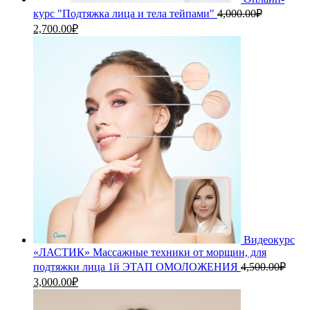
курс "Подтяжка лица и тела тейпами"
4,000.00
₽
Первоначальная
Текущая
2,700.00
₽
цена
цена:
составляла
2,700.00₽.
4,000.00₽.
Видеокурс
«ЛАСТИК» Массажные техники от морщин, для
подтяжки лица 1й ЭТАП ОМОЛОЖЕНИЯ
4,500.00
₽
Первоначальная
Текущая
3,000.00
₽
цена
цена:
составляла
3,000.00₽.