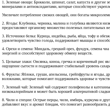
1. Зеленые овощи: Брокколи, шпинат, салат, капуста и други
минералами и антиоксидантами, которые способствуют укреп
Увеличьте потребление свежих овощей, они богаты микроэлем
2. Ягоды: Клубника, черника, малина и голубика являются н
предоставляют организму множество полезных питательных ве
3. Источники белка: Курица, индейка, рыба, яйца, тофу и об
удовлетворить чувство голода, поддерживает мышцы и способ
4. Орехи и семена: Миндаль, грецкий орех, фундук, семена чи
энергией и способствуют здоровому обмену веществ.
5. Цельные злаки: Овсянка, киноа, гречка и коричневый рис 
ощущение сытости и поддерживают стабильный уровень сахара
6. Фрукты: Яблоки, груши, апельсины, грейпфруты и ягоды, 
волокнами, которые помогают поддерживать здоровье и чувств
7. Зеленый чай: Зеленый чай содержит полифенолы и катехины
низкокалорийным и может быть хорошей альтернативой сладк
8. Чили и специи: Острые перцы, чили, имбирь, куркума и дру
добавляют вкус и аромат блюдам, что помогает разнообразить д