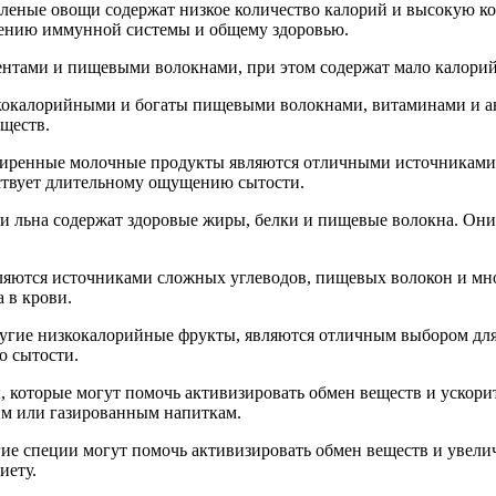
е зеленые овощи содержат низкое количество калорий и высокую
лению иммунной системы и общему здоровью.
ентами и пищевыми волокнами, при этом содержат мало калорий
изкокалорийными и богаты пищевыми волокнами, витаминами и а
ществ.
езжиренные молочные продукты являются отличными источниками
ствует длительному ощущению сытости.
а и льна содержат здоровые жиры, белки и пищевые волокна. Он
являются источниками сложных углеводов, пищевых волокон и м
 в крови.
другие низкокалорийные фрукты, являются отличным выбором д
о сытости.
, которые могут помочь активизировать обмен веществ и ускори
им или газированным напиткам.
гие специи могут помочь активизировать обмен веществ и увели
иету.