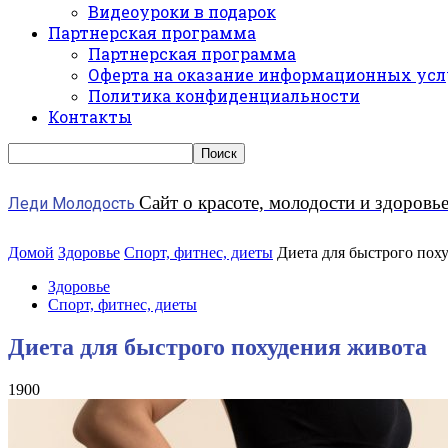
Видеоуроки в подарок
Партнерская программа
Партнерская программа
Оферта на оказание информационных усл
Политика конфиденциальности
Контакты
Сайт о красоте, молодости и здоровь
Леди Молодость
Домой
Здоровье
Спорт, фитнес, диеты
Диета для быстрого пох
Здоровье
Спорт, фитнес, диеты
Диета для быстрого похудения живота
1900