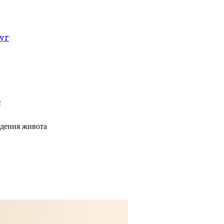
уг
е
удения живота