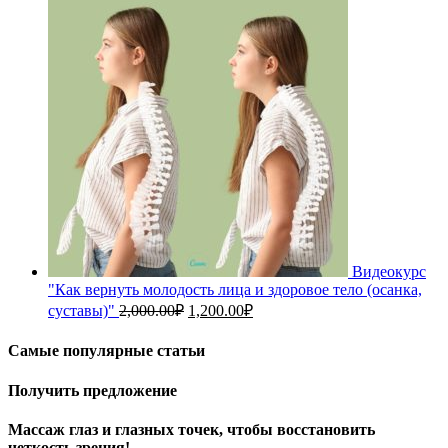
1,200.00₽.
3,000.00₽.
Видеокурс
"Как вернуть молодость лица и здоровое тело (осанка,
Первоначальная
Текущая
суставы)"
2,000.00
₽
1,200.00
₽
цена
цена:
составляла
1,200.00₽.
Самые популярные статьи
2,000.00₽.
Получить предложение
Массаж глаз и глазных точек, чтобы восстановить
четкость зрения!