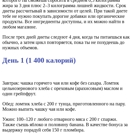
которого ты сможешь сбросить в среднем 0,5 килограмма
жира за 3 дня плюс 2–3 килограмма лишней жидкости. Срок
диеты рассчитывай в зависимости от целей. При такой диете
тебе не нужно покупать дорогие добавки или органические
продукты. Все ингредиенты доступны, и их можно найти в
любом магазине.
После трех дней диеты следуют 4 дня, когда ты питаешься как
обычно, а затем цикл повторяется, пока ты не похудеешь до
нужных объемов.
День 1 (1 400 калорий)
Завтрак: чашка горячего чая или кофе без сахара. Ломтик
цельнозернового хлеба с ореховым (арахисовым) маслом и
один грейпфрут.
Обед: ломтик хлеба с 200 г тунца, приготовленного на пару.
Можно выпить чашку чая или кофе.
Ужин: 100–120 г любого отварного мяса с 200 г спаржи.
Также съешь яблоко и половину банана. В качестве бонуса за
выдержку порадуй себя 150 г пломбира.