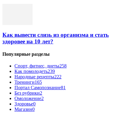
Как вывести слизь из организма и стать
здоровее на 10 лет?
Популярные разделы
Спорт, фитнес, диеты
258
Как помолодеть
239
Народные рецепты
222
Тренинги
165
Портал Самопознание
81
Без рубрики
2
Омоложение
2
Здоровье
0
Магазин
0