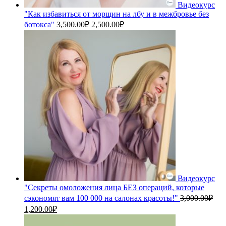
Видеокурс
"Как избавиться от морщин на лбу и в межбровье без
Первоначальная
Текущая
ботокса"
3,500.00
₽
2,500.00
₽
цена
цена:
составляла
2,500.00₽.
3,500.00₽.
Видеокурс
"Секреты омоложения лица БЕЗ операций, которые
сэкономят вам 100 000 на салонах красоты!"
3,000.00
₽
Первоначальная
Текущая
1,200.00
₽
цена
цена:
составляла