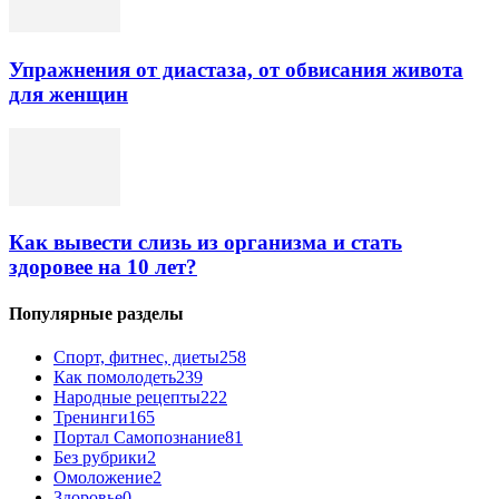
Упражнения от диастаза, от обвисания живота
для женщин
Как вывести слизь из организма и стать
здоровее на 10 лет?
Популярные разделы
Спорт, фитнес, диеты
258
Как помолодеть
239
Народные рецепты
222
Тренинги
165
Портал Самопознание
81
Без рубрики
2
Омоложение
2
Здоровье
0