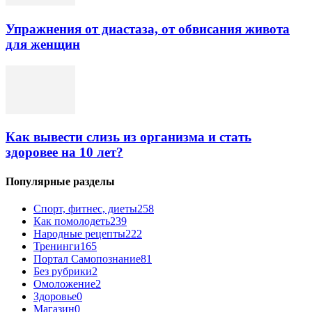
Упражнения от диастаза, от обвисания живота
для женщин
Как вывести слизь из организма и стать
здоровее на 10 лет?
Популярные разделы
Спорт, фитнес, диеты
258
Как помолодеть
239
Народные рецепты
222
Тренинги
165
Портал Самопознание
81
Без рубрики
2
Омоложение
2
Здоровье
0
Магазин
0