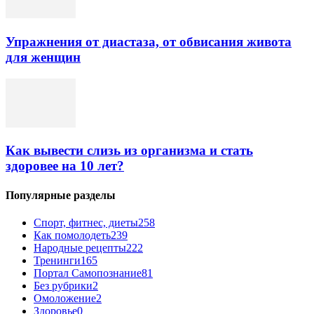
Упражнения от диастаза, от обвисания живота
для женщин
Как вывести слизь из организма и стать
здоровее на 10 лет?
Популярные разделы
Спорт, фитнес, диеты
258
Как помолодеть
239
Народные рецепты
222
Тренинги
165
Портал Самопознание
81
Без рубрики
2
Омоложение
2
Здоровье
0