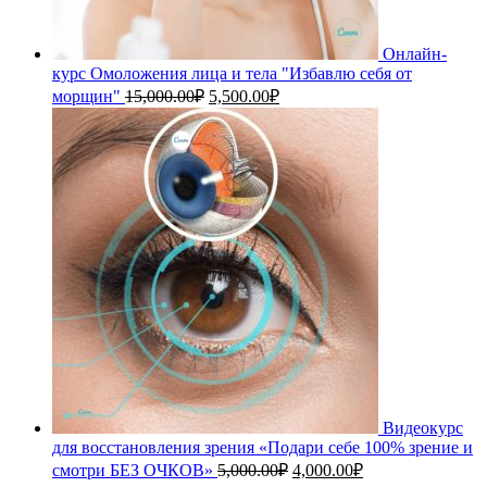
Онлайн-
курс Омоложения лица и тела "Избавлю себя от
Первоначальная
Текущая
морщин"
15,000.00
₽
5,500.00
₽
цена
цена:
составляла
5,500.00₽.
15,000.00₽.
Видеокурс
для восстановления зрения «Подари себе 100% зрение и
Первоначальная
Текущая
смотри БЕЗ ОЧКОВ»
5,000.00
₽
4,000.00
₽
цена
цена: