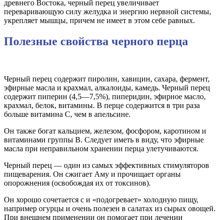
древнего Востока, черный перец увеличивает
переваривающую силу желудка и энергию нервной системы,
укрепляет мышцы, причем не имеет в этом себе равных.
Полезные свойства черного перца
Черный перец содержит пиролин, хавицин, сахара, фермент,
эфирные масла и крахмал, алкалоиды, камедь. Черный перец
содержит пиперин (4,5—7,5%), пиперидин, эфирное масло,
крахмал, белок, витамины. В перце содержится в три раза
больше витамина С, чем в апельсине.
Он также богат кальцием, железом, фосфором, каротином и
витаминами группы В. Следует иметь в виду, что эфирные
масла при неправильном хранении перца улетучиваются.
Черный перец — один из самых эффективных стимуляторов
пищеварения. Он сжигает Аму и прочищает органы
опорожнения (освобождая их от токсинов).
Он хорошо сочетается с и «подогревает» холодную пищу,
например огурцы и очень полезен в салатах из сырых овощей.
При внешнем применении он помогает при лечении