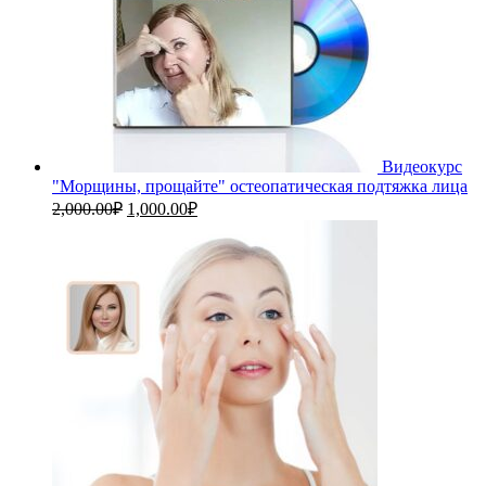
Видеокурс
"Морщины, прощайте" остеопатическая подтяжка лица
Первоначальная
Текущая
2,000.00
₽
1,000.00
₽
цена
цена:
составляла
1,000.00₽.
2,000.00₽.