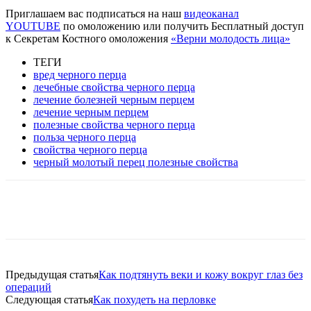
Приглашаем вас подписаться на наш
видеоканал
YOUTUBE
по омоложению или получить Бесплатный доступ
к Секретам Костного омоложения
«Верни молодость лица»
ТЕГИ
вред черного перца
лечебные свойства черного перца
лечение болезней черным перцем
лечение черным перцем
полезные свойства черного перца
польза черного перца
свойства черного перца
черный молотый перец полезные свойства
VK
Twitter
Pinterest
Telegram
Предыдущая статья
Как подтянуть веки и кожу вокруг глаз без
операций
Следующая статья
Как похудеть на перловке