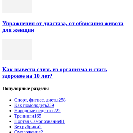
Упражнения от диастаза, от обвисания живота
для женщин
Как вывести слизь из организма и стать
здоровее на 10 лет?
Популярные разделы
Спорт, фитнес, диеты
258
Как помолодеть
239
Народные рецепты
222
Тренинги
165
Портал Самопознание
81
Без рубрики
2
Омоложение
2