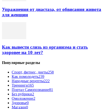
Упражнения от диастаза, от обвисания живота
для женщин
Как вывести слизь из организма и стать
здоровее на 10 лет?
Популярные разделы
Спорт, фитнес, диеты
258
Как помолодеть
239
Народные рецепты
222
Тренинги
165
Портал Самопознание
81
Без рубрики
2
Омоложение
2
Здоровье
0
Магазин
0