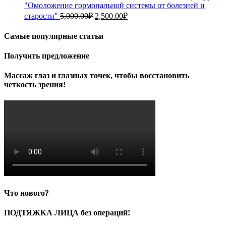
"Омоложение гормональной системы от болезней и
Первоначальная
Текущая
старости"
5,000.00
₽
2,500.00
₽
цена
цена:
составляла
2,500.00₽.
Самые популярные статьи
5,000.00₽.
Получить предложение
Массаж глаз и глазных точек, чтобы восстановить
четкость зрения!
Что нового?
ПОДТЯЖКА ЛИЦА без операций!