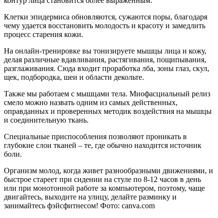
контур лица становится более выраженным.
Клетки эпидермиса обновляются, сужаются поры, благодаря
чему удается восстановить молодость и красоту и замедлить
процесс старения кожи.
На онлайн-тренировке вы тонизируете мышцы лица и кожу,
делая различные вдавливания, растягивания, пощипывания,
разглаживания. Сюда входит проработка лба, зоны глаз, скул,
щек, подбородка, шеи и области декольте.
Также мы работаем с мышцами тела. Миофасциальный релиз
смело можно назвать одним из самых действенных,
оправданных и проверенных методик воздействия на мышцы
и соединительную ткань.
Специальные приспособления позволяют проникать в
глубокие слои тканей – те, где обычно находится источник
боли.
Организм молод, когда живет разнообразными движениями, и
быстрое стареет при сидении на стуле по 8-12 часов в день
или при монотонной работе за компьютером, поэтому, чаще
двигайтесь, выходите на улицу, делайте разминку и
занимайтесь фэйсфитнесом! Фото: canva.com