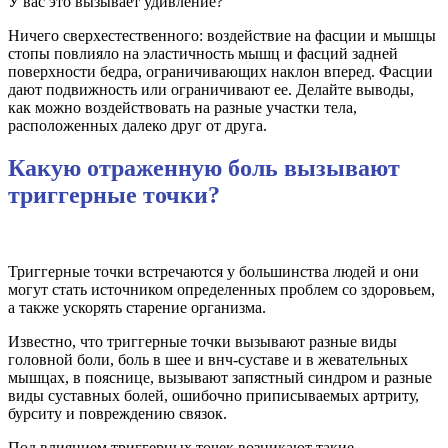
У вас это вызывает удивление?
Ничего сверхестественного: воздействие на фасции и мышцы
стопы повлияло на эластичность мышц и фасций задней
поверхности бедра, ограничивающих наклон вперед. Фасции
дают подвижность или ограничивают ее. Делайте выводы,
как можно воздействовать на разные участки тела,
расположенных далеко друг от друга.
Какую отраженную боль вызывают
триггерные точки?
Триггерные точки встречаются у большинства людей и они
могут стать источником определенных проблем со здоровьем,
а также ускорять старение организма.
Известно, что триггерные точки вызывают разные виды
головной боли, боль в шее и внч-суставе и в жевательных
мышцах, в по­яснице, вызывают запястный синдром и разные
виды суставных болей, ошибочно приписываемых артриту,
бурситу и повреждению связок.
Под влиянием триггерных точек возни­кают такие