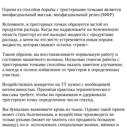
Одним из способов борьбы с триггерными точками является
миофасциальный массаж, миофасциальный релиз (МФР)
Вспомните, в триггерных точках образуется застой из
продуктов распада. Когда вы надавливаете на болезненную
область (триггер) из неё выходит жидкость с продуктами
распада, а затем на это место устремляется новая порция
жидкости, которая смывает остатки «грязи».
Таким образом, вы восстанавливаете нормальную работу и
состояние мышечного волокна. Несколько сеансов работы с
триггерными точками способны оказать заметное улучшение,
а иногда и полное избавление от триггеров в определенных
участках.
Воздействовать конкретно на ТТ нужно с необходимой
интенсивностью. Принятая практика терапевтического
массажа требует, чтобы вы прижимали и удержи­вали
триггерную точку определенное число секунд.
Вы буквально выжимаете кровь из ткани. Однако такой прием
может стать болезненным, и воздействие производить не
только руками (может не хватить сил продавить большую
мышцу), но и использовать специальные валики, мячики и