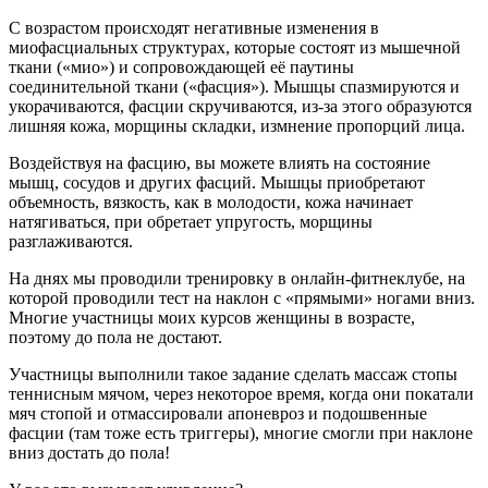
С возрастом происходят негативные изменения в
миофасциальных структурах, которые состоят из мышечной
ткани («мио») и сопровождающей её паутины
соединительной ткани («фасция»). Мышцы спазмируются и
укорачиваются, фасции скручиваются, из-за этого образуются
лишняя кожа, морщины складки, измнение пропорций лица.
Воздействуя на фасцию, вы можете влиять на состояние
мышц, сосудов и других фасций. Мышцы приобретают
объемность, вязкость, как в молодости, кожа начинает
натягиваться, при обретает упругость, морщины
разглаживаются.
На днях мы проводили тренировку в онлайн-фитнеклубе, на
которой проводили тест на наклон с «прямыми» ногами вниз.
Многие участницы моих курсов женщины в возрасте,
поэтому до пола не достают.
Участницы выполнили такое задание сделать массаж стопы
теннисным мячом, через некоторое время, когда они покатали
мяч стопой и отмассировали апоневроз и подошвенные
фасции (там тоже есть триггеры), многие смогли при наклоне
вниз достать до пола!