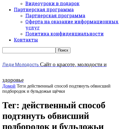
Видеоуроки в подарок
Партнерская программа
Партнерская программа
Оферта на оказание информационных
услуг
Политика конфиденциальности
Контакты
Сайт о красоте, молодости и
Леди Молодость
здоровье
Домой
Теги
действенный способ подтянуть обвисший
подбородок и бульдожьи щёчки
Тег: действенный способ
подтянуть обвисший
подбородок и бульдожьи