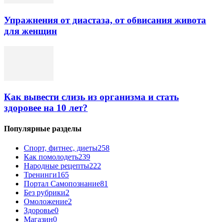
Упражнения от диастаза, от обвисания живота
для женщин
Как вывести слизь из организма и стать
здоровее на 10 лет?
Популярные разделы
Спорт, фитнес, диеты
258
Как помолодеть
239
Народные рецепты
222
Тренинги
165
Портал Самопознание
81
Без рубрики
2
Омоложение
2
Здоровье
0
Магазин
0