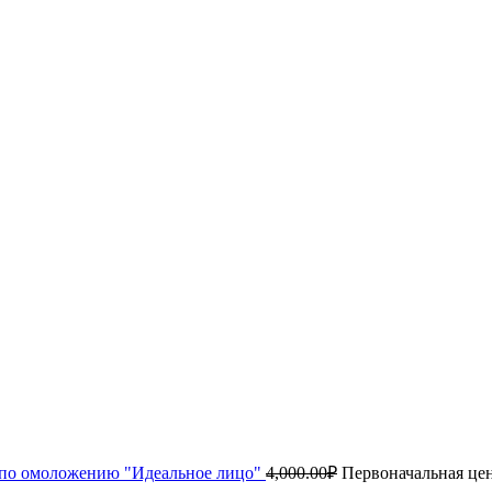
по омоложению "Идеальное лицо"
4,000.00
₽
Первоначальная цен