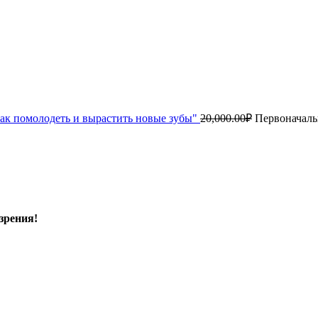
ак помолодеть и вырастить новые зубы"
20,000.00
₽
Первоначальн
зрения!