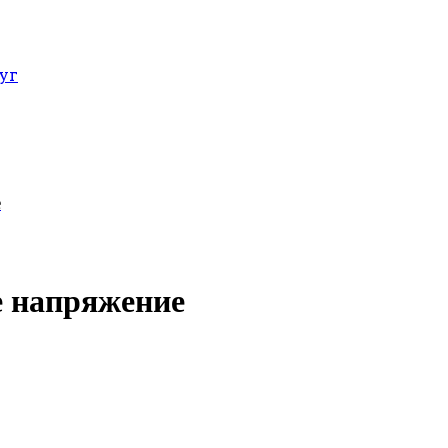
уг
е
е напряжение