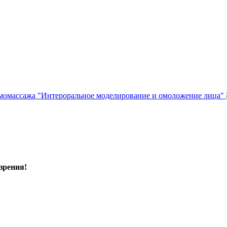
момассажа "Интероральное моделирование и омоложение лица"
зрения!