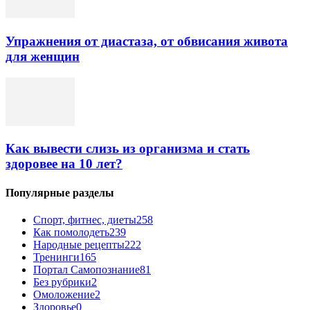
Упражнения от диастаза, от обвисания живота
для женщин
Как вывести слизь из организма и стать
здоровее на 10 лет?
Популярные разделы
Спорт, фитнес, диеты
258
Как помолодеть
239
Народные рецепты
222
Тренинги
165
Портал Самопознание
81
Без рубрики
2
Омоложение
2
Здоровье
0