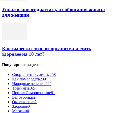
Упражнения от диастаза, от обвисания живота
для женщин
Как вывести слизь из организма и стать
здоровее на 10 лет?
Популярные разделы
Спорт, фитнес, диеты
258
Как помолодеть
239
Народные рецепты
222
Тренинги
165
Портал Самопознание
81
Без рубрики
2
Омоложение
2
Здоровье
0
Магазин
0