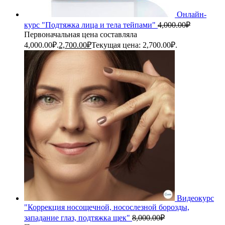
Онлайн-
курс "Подтяжка лица и тела тейпами"
4,000.00
₽
Первоначальная цена составляла
4,000.00₽.
2,700.00
₽
Текущая цена: 2,700.00₽.
Видеокурс
"Коррекция носощечной, носослезной борозды,
западание глаз, подтяжка щек"
8,000.00
₽