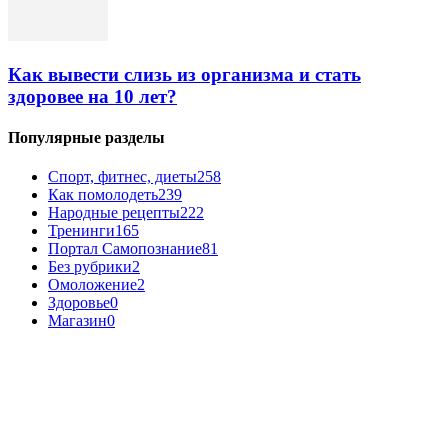
Как вывести слизь из организма и стать
здоровее на 10 лет?
Популярные разделы
Спорт, фитнес, диеты
258
Как помолодеть
239
Народные рецепты
222
Тренинги
165
Портал Самопознание
81
Без рубрики
2
Омоложение
2
Здоровье
0
Магазин
0