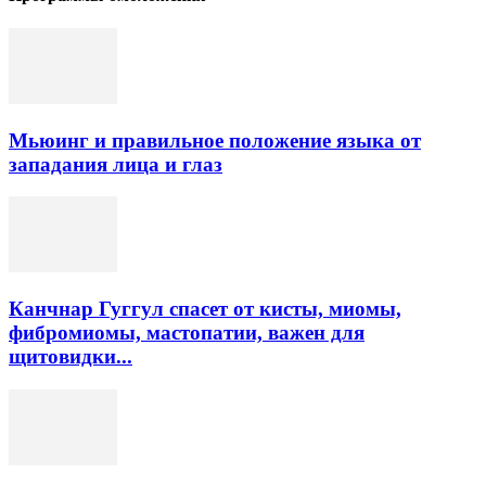
Мьюинг и правильное положение языка от
западания лица и глаз
Канчнар Гуггул спасет от кисты, миомы,
фибромиомы, мастопатии, важен для
щитовидки...